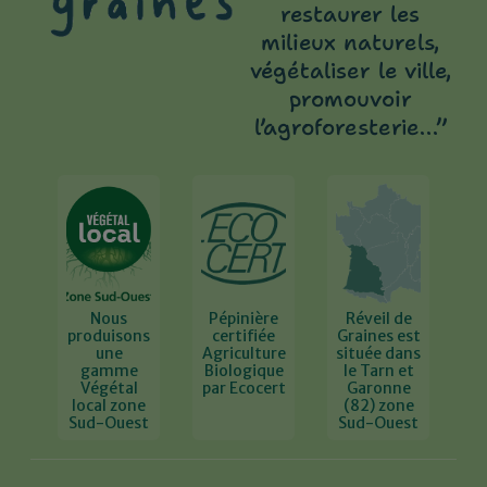
restaurer les
milieux naturels,
végétaliser le ville,
promouvoir
l’agroforesterie…’’
Nous
Pépinière
Réveil de
produisons
certifiée
Graines est
une
Agriculture
située dans
gamme
Biologique
le Tarn et
Végétal
par Ecocert
Garonne
local zone
(82) zone
Sud-Ouest
Sud-Ouest