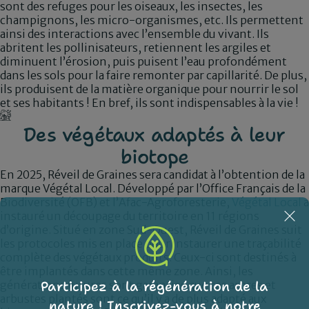
sont des refuges pour les oiseaux, les insectes, les
champignons, les micro-organismes, etc. Ils permettent
ainsi des interactions avec l’ensemble du vivant. Ils
abritent les pollinisateurs, retiennent les argiles et
diminuent l’érosion, puis puisent l’eau profondément
dans les sols pour la faire remonter par capillarité. De plus,
ils produisent de la matière organique pour nourrir le sol
et ses habitants ! En bref, ils sont indispensables à la vie !
Des végétaux adaptés à leur
biotope
En 2025, Réveil de Graines sera candidat à l’obtention de la
marque Végétal Local. Développé par l’Office Français de la
Biodiversité (OFB) et l’Afac-Agroforesterie,
Végétal Local
a
instauré un découpage du territoire en 11 régions
d’origine. Situé en zone Sud-Ouest, Réveil de Graines suit
les protocoles mis en place pour instaurer une traçabilité
complète des végétaux produits. Ceux-ci sont destinés à
être implantés dans cette même zone. Ainsi, les
Participez à la régénération de la
générations futures sont garanties que ces arbres et
arbustes plantés sont ce qu’il y a de plus adapté aux
nature ! Inscrivez-vous à notre